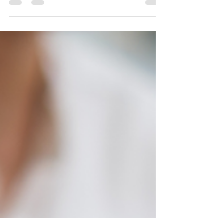
pour devenir officielle. Tout passe par le Portal das
Finanças 1️⃣ Faire la modification en ligne Dans ton
espace : Va dans “Dados Cadastrais” Clique sur “Alterar
Morada” Renseigne ta nouvelle adresse complète ⚠️ Sois
extrêmement précis : Code postal exact (format
portugais) Numéro + étage + fraction (ex : 2º Esq, Fração
B…) -> Une erreur ici = courrie