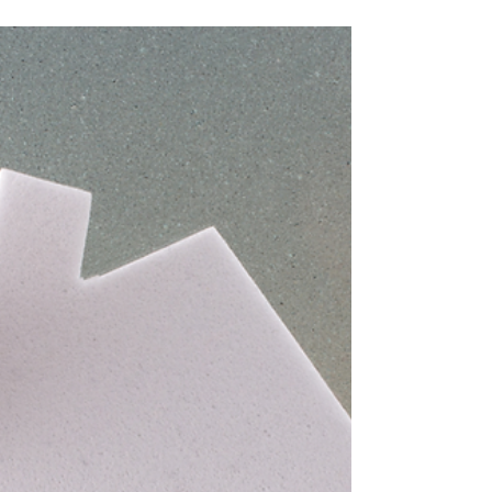
12 avr.
2 min de lecture
Travaux dans votre bien
immobilier : pensez à vous
protéger juridiquement
🚧 Lorsqu’on engage des travaux de construction ou de
rénovation dans son logement, on se concentre souvent
sur l’architecture, les matériaux ou le budget. Pourtant,
un aspect essentiel est parfois négligé : la protection
juridique. Le cas de Carla, propriétaire à Santo André,
montre à quel point il est important d’anticiper les
risques juridiques liés à de tels projets. ❌ Une
mésaventure évitée grâce à une assurance bien choisie
Carla souhaitait rénover sa maison pour la pr