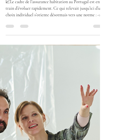
contactmonguidepor
6 mai
3 min de lecture
Assurance habitation au Portugal
: une obligation imminente... et
un enjeu patrimonial majeur
📈Le cadre de l’assurance habitation au Portugal est en
train d’évoluer rapidement. Ce qui relevait jusqu’ici d’un
choix individuel s’oriente désormais vers une norme : ->
l’assurance habitation devrait devenir obligatoire
prochainement. Mais au-delà de l’évolution
réglementaire, le véritable sujet est ailleurs. 👉 Il s’agit de
protection patrimoniale. Et dans ce domaine,
l’anticipation fait toute la différence. ➡️ Une réalité de
terrain souvent sous-estimée Le Portugal prése