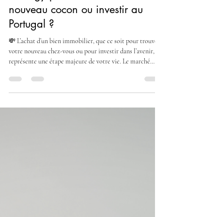
13 mai
3 min de lecture
Pourquoi se faire accompagner
par un expert et chasseur
immobilier comme Global
Strategy pour trouver son
nouveau cocon ou investir au
Portugal ?
💸 L’achat d’un bien immobilier, que ce soit pour trouver
votre nouveau chez-vous ou pour investir dans l’avenir,
représente une étape majeure de votre vie. Le marché
immobilier portugais, en plein essor, offre de nombreuses
opportunités, mais il peut s’avérer complexe à
appréhender sans une connaissance approfondie. C’est
précisément là qu’un expert comme Global Strategy entre
en jeu, en vous apportant son savoir-faire et un
accompagnement sur mesure. 🧠 Une connaissance app