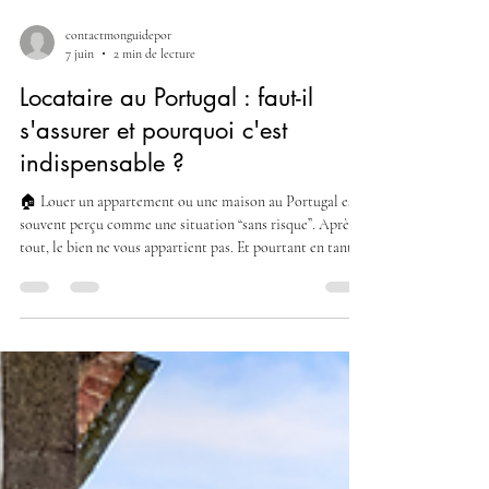
contactmonguidepor
7 juin
2 min de lecture
Locataire au Portugal : faut-il
s'assurer et pourquoi c'est
indispensable ?
🏠 Louer un appartement ou une maison au Portugal est
souvent perçu comme une situation “sans risque”. Après
tout, le bien ne vous appartient pas. Et pourtant en tant
que locataire, votre responsabilité est pleinement
engagée. En tant que courtier chez Global Strategy, je
constate régulièrement que les locataires sont très peu
assurés… et très exposés. Voici ce que vous devez
absolument comprendre. ➡️ Être locataire ne signifie pas