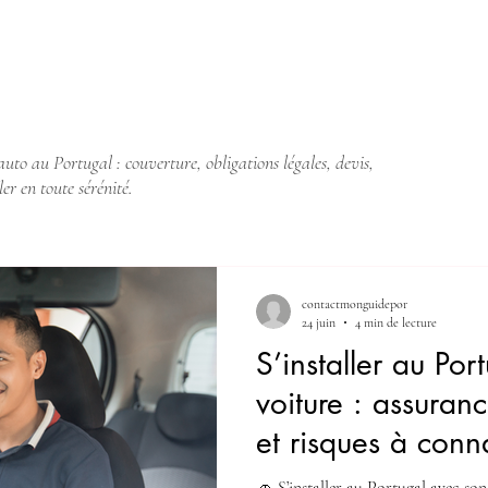
auto au Portugal : couverture, obligations légales, devis,
ler en toute sérénité.
contactmonguidepor
24 juin
4 min de lecture
S’installer au Por
voiture : assuranc
et risques à conna