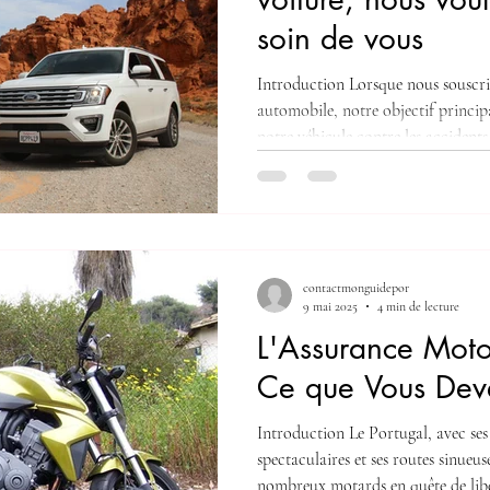
soin de vous
Introduction Lorsque nous souscr
automobile, notre objectif princip
notre véhicule contre les accidents
Cependant, chez certains assureurs
delà de la simple protection de votr
prendre soin de vous, le conducteu
couverture complète et un soutien d
Protection Vitale du Conducteur :
contactmonguidepor
9 mai 2025
4 min de lecture
L'Assurance Moto
Ce que Vous Dev
Introduction Le Portugal, avec ses
spectaculaires et ses routes sinueu
nombreux motards en quête de libe