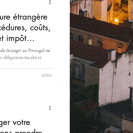
ture étrangère
cédures, coûts,
et impôt
le étranger au Portugal est
obligations fiscales et
t final dépend principalement
, mais aussi de la TVA
ues et de l’impôt annuel sur
let pour comprendre les
s d’exonération. 1️⃣ Quand
? Si vous transfére
ger votre
lons prendre