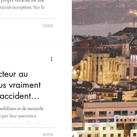
 propre véhicule est une
patriés européens. Sur le
de sa voiture, son assurance,
t. Dans la réalité, plusieurs
ent rapidement compliquer les
ssurance. Voici les points
aire le choix de garder ou
 Portuga
teur au
ous vraiment
’accident
bilistes et de motards
 par leur assurance.
ent méconnue : lorsqu’un
accident, l’assurance