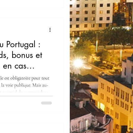
t pas le conducteur lui-
r dramatique en cas
 L’assurance obligatoire
ance automobile obligatoire au
 Portugal :
ds, bonus et
s en cas
e est obligatoire pour tout
 la voie publique. Mais au-
st essentiel de comprendre :
e Les garanties
 du véhicule Le
s conséquences financières
ficielle du contrat peut
⃣ La responsabilité civile