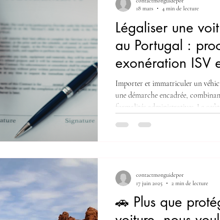
contactmonguidepor
obliga
18 mars
4 min de lecture
Légaliser une voi
au Portugal : pro
exonération ISV 
annuel
Importer et immatriculer un véhicu
une démarche encadrée, combinant 
formalités administratives. Le coû
de l’ISV (Imposto Sobre Veículos)
éventuelle, des inspections techniq
les véhicules. Voici un guide comp
étapes, les délais et les possibilité
devez-vous légaliser votre véhicule 
contactmonguidepor
17 juin 2025
2 min de lecture
🚗 Plus que proté
voiture, nous vou