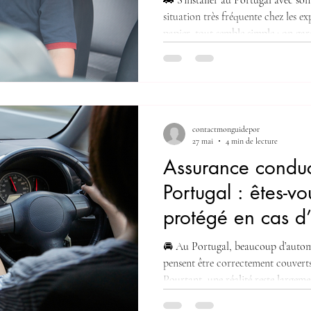
🚗 S’installer au Portugal avec son
situation très fréquente chez les ex
papier, tout semble simple : on gar
et on continue à rouler normalemen
règles, délais et zones grises peuv
choses — surtout sur le plan de l’a
essentiels à comprendre avant de f
non son véhicule. 1️⃣ Conduire au
contactmonguidepor
27 mai
4 min de lecture
Assurance conduc
Portugal : êtes-v
protégé en cas d
grave ?
🚘 Au Portugal, beaucoup d’automo
pensent être correctement couverts
Pourtant, une réalité reste largem
conducteur est responsable de son 