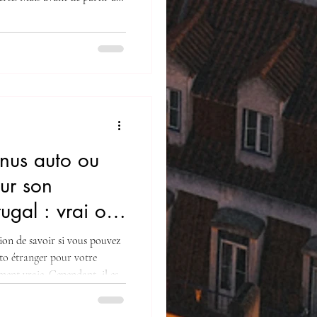
se est incontournable :
 loi, elle est aussi votre
évu. Dans cet article,
r pour rouler sereinement au
 Incontournable Comme dans
nus auto ou
ur son
ugal : vrai ou
ion de savoir si vous pouvez
to étranger pour votre
ment vraie. Cependant, il est
s n'est pas transféré
onus sera calculé en