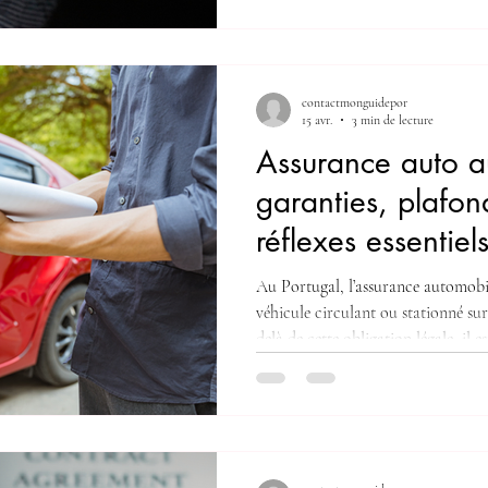
obligatoire ne protège généralemen
même. Cette situation peut deveni
d’invalidité grave ou de paraplégie.
protège surtout les autres L’assur
contactmonguidepor
Portugal — la « R
15 avr.
3 min de lecture
Assurance auto au
garanties, plafon
réflexes essentiel
d’accident
Au Portugal, l’assurance automobil
véhicule circulant ou stationné sur
delà de cette obligation légale, il e
Les plafonds de responsabilité civil
complémentaires La valeur assurée
fonctionnement du bonus-malus Le
en cas de sinistre Une lecture super
exposer à des risques importants. 1️