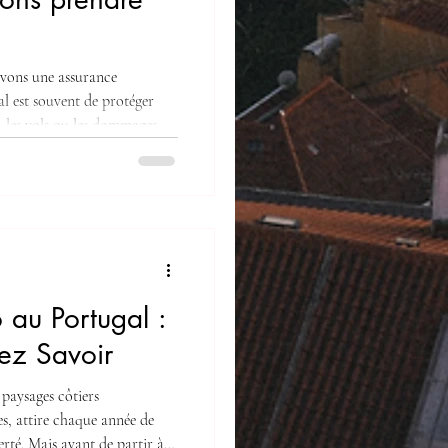
ivons une assurance
al est souvent de protéger
, les vols ou les dommages.
, l'engagement va bien au-
e voiture. L'objectif est de
r, en vous offrant une
ès le premier instant. I. La
 un engagement envers vot
 au Portugal :
ez Savoir
 paysages côtiers
ses, attire chaque année de
rté. Mais avant de partir à