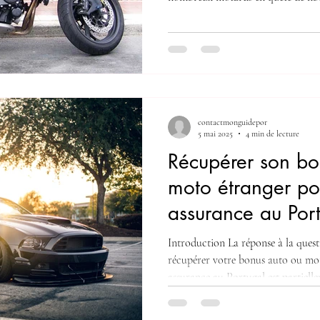
l’aventure sur deux-roues, une cho
l’assurance moto. Obligatoire par la
principale protection en cas d’impr
découvrez tout ce qu’il faut savoi
Portugal. Une Obligation Légale
la m
contactmonguidepor
5 mai 2025
4 min de lecture
Récupérer son bo
moto étranger po
assurance au Port
faux ?
Introduction La réponse à la quest
récupérer votre bonus auto ou mo
assurance au Portugal est partielle
essentiel de comprendre que le bonu
directement, mais qu’un nouveau b