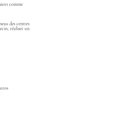
eniors comme 
seau des centres 
cin, réaliser un 
euros