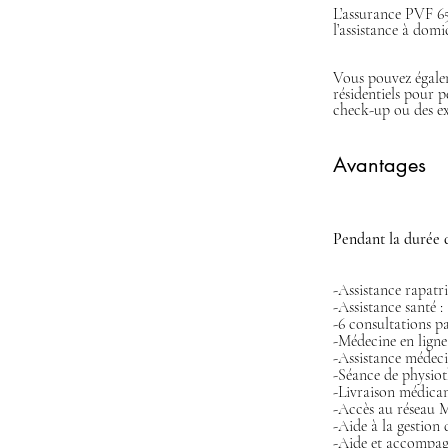
L’assurance PVF 65
l’assistance à domi
Vous pouvez égalem
résidentiels pour p
check-up ou des e
Avantages
Pendant la durée 
-Assistance rapatr
-Assistance santé :
-Médecine en ligne
-Assistance médeci
-Séance de physio
-Livraison médica
-Accès au réseau M
-Aide à la gestion 
-Aide et accompag