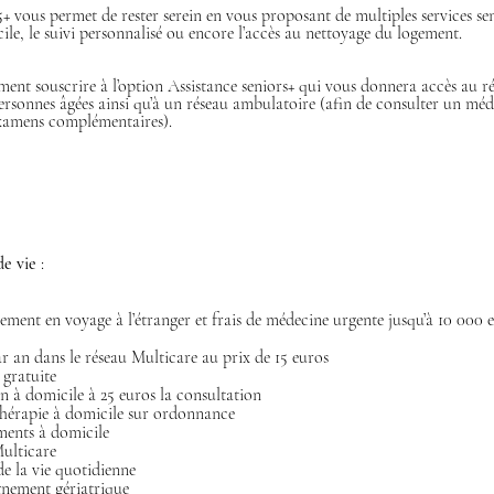
+ vous permet de rester serein en vous proposant de multiples services s
cile, le suivi personnalisé ou encore l’accès au nettoyage du logement.  
ent souscrire à l’option Assistance seniors+ qui vous donnera accès au ré
ersonnes âgées ainsi qu’à un réseau ambulatoire (afin de consulter un méde
xamens complémentaires).
de vie
 :
iement en voyage à l’étranger et frais de médecine urgente jusqu’à 10 000 
-6 consultations par an dans le réseau Multicare au prix de 15 euros  	
 gratuite
n à domicile à 25 euros la consultation
thérapie à domicile sur ordonnance
ments à domicile
ulticare
de la vie quotidienne
nement gériatrique