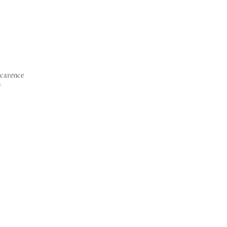
 carence
s