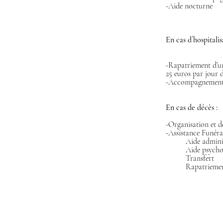
-Aide nocturne
En cas d´hospitalis
-Rapatriement d’un
25 euros par jour d
-Accompagnement d
En cas de décès :
-Organisation et d
-Assistance Funérai
	Aide admini
	Aide psych
	Transfert
	Rapatriemen