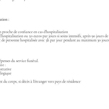
ation :
 proche de confiance en cas d’hospitalisation
´hospitalisation ou 50 euros par jours si soins intensifs, après 90 jours de
e personne hospitalisée avec 3h par jour pendant au maximum 30 jour
épenses du service funéral.
re :
strative
ologique
t du corps, si décès à l’étranger vers pays de résidence