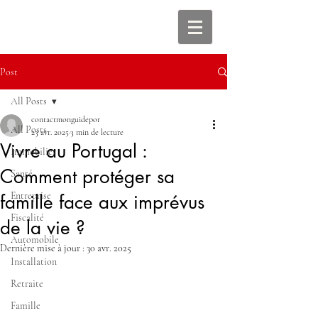
Post
All Posts
contactmonguidepor
All Posts
23 avr. 2025
3 min de lecture
Vivre au Portugal :
Immobilier
Comment protéger sa
Santé
Entreprise
famille face aux imprévus
Fiscalité
de la vie ?
Automobile
Dernière mise à jour :
30 avr. 2025
Installation
Retraite
Famille