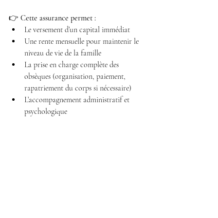
👉 
Cette assurance permet :
Le versement d’un capital immédiat
Une rente mensuelle pour maintenir le 
niveau de vie de la famille
La prise en charge complète des 
obsèques (organisation, paiement, 
rapatriement du corps si nécessaire)
L’accompagnement administratif et 
psychologique
💡 
À partir de 15 € par mois. 
Ce type 
d’assurance permet de protéger l’avenir de vos 
enfants, de leur garantir des études, un 
logement, et un quotidien stable, même dans 
l’épreuve.
Conclusion : Vivre à l’étranger, 