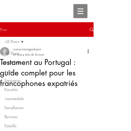
Post
All Posts
contactmonguidepor
All Posts
20 mai
4 min de lecture
Testament au Portugal :
Immobilier
guide complet pour les
Santé
Entreprise
francophones expatriés
Fiscalité
Automobile
Installation
Retraite
Famille