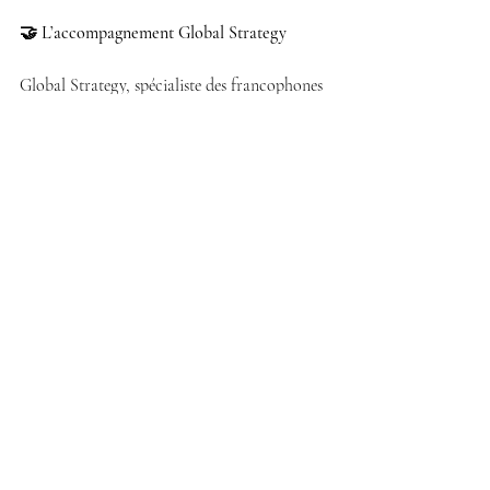
🤝 L’accompagnement Global Strategy
Global Strategy, spécialiste des francophones 
au Portugal, vous permet :
d’analyser votre situation personnelle 
d’identifier vos risques réels 
de construire une protection sur mesure 
d’optimiser le niveau de garanties 
Objectif :
➡️ 
vous protéger réellement, pas seulement 
sur le papier
9️⃣ Les erreurs fréquentes
❌ penser uniquement au décès