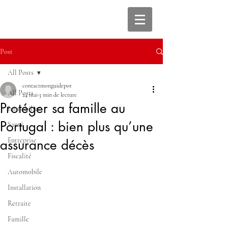
Post
All Posts
contactmonguidepor
All Posts
24 mai
3 min de lecture
Protéger sa famille au
Immobilier
Portugal : bien plus qu’une
Santé
Entreprise
assurance décès
Fiscalité
Automobile
Installation
Retraite
Famille