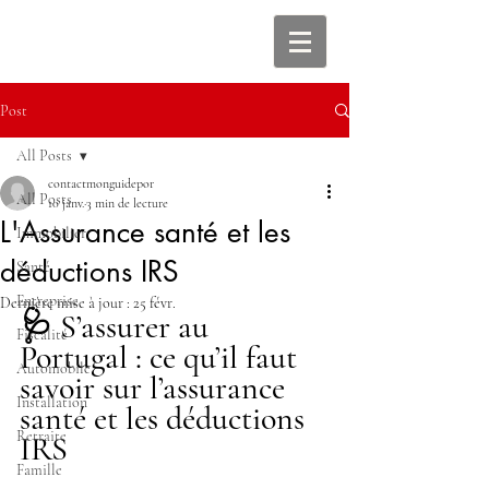
Post
All Posts
contactmonguidepor
All Posts
10 janv.
3 min de lecture
L'Assurance santé et les
Immobilier
déductions IRS
Santé
Entreprise
Dernière mise à jour :
25 févr.
🩺 S’assurer au 
Fiscalité
Portugal : ce qu’il faut 
Automobile
savoir sur l’assurance 
Installation
santé et les déductions 
Retraite
IRS
Famille