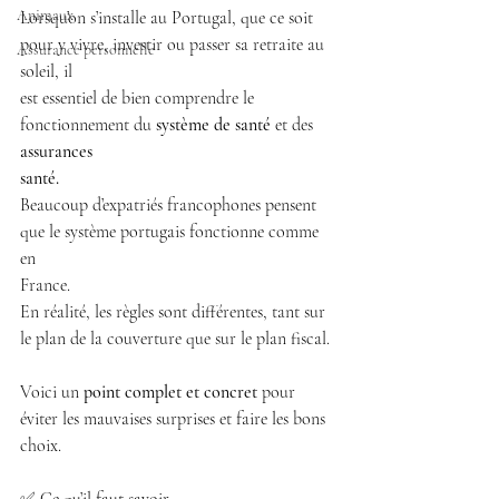
Animaux
Lorsqu’on s’installe au Portugal, que ce soit 
pour y vivre, investir ou passer sa retraite au 
Assurance personnelle
soleil, il
est essentiel de bien comprendre le 
fonctionnement du 
système de santé
 et des 
assurances
santé.
Beaucoup d’expatriés francophones pensent 
que le système portugais fonctionne comme 
en
France.
En réalité, les règles sont différentes, tant sur 
le plan de la couverture que sur le plan fiscal.
Voici un
 point complet et concret
 pour 
éviter les mauvaises surprises et faire les bons 
choix.