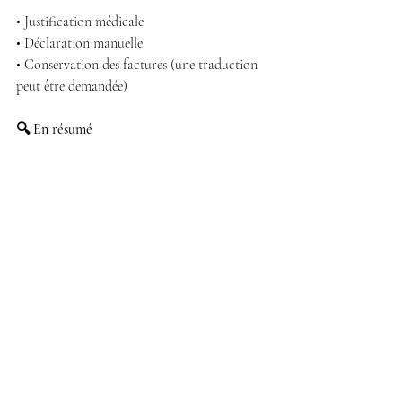
• Justification médicale
• Déclaration manuelle
• Conservation des factures (une traduction 
peut être demandée)
🔍 En résumé
📌 5 conseils pour une assurance santé bien 
adaptée au Portugal
1. Ne vous reposez pas uniquement sur le 
système public
2. Choisissez une assurance réellement 
adaptée au fonctionnement portugais
3. Vérifiez attentivement les plafonds, 
exclusions et délais de carence
4. Assurez-vous que vos dépenses sont bien 
déclarées avec votre NIF