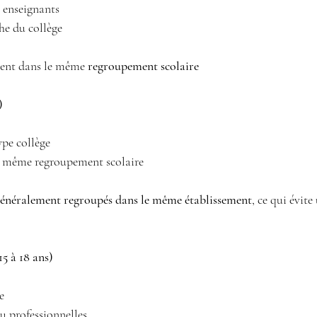
 enseignants 
e du collège 
ment dans le même 
regroupement scolaire
)
pe collège 
e même regroupement scolaire 
t généralement regroupés dans le même établissement
, ce qui évit
5 à 18 ans)
e 
ou professionnelles 