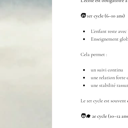
L’école est obligatoire à
🧒 1er cycle (6–10 ans)
L’enfant reste avec 
Enseignement globa
Cela permet :
un suivi continu 
une relation forte 
une stabilité rassu
Le 1er cycle est souvent 
🧑‍🎓 2e cycle (10–12 ans