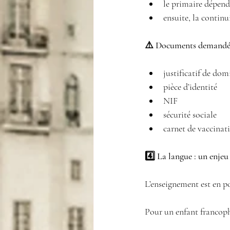
le primaire dépend
ensuite, la continui
⚠️ Documents demandés
justificatif de domi
pièce d’identité 
NIF 
sécurité sociale 
carnet de vaccinat
4️⃣ La langue : un enjeu
L’enseignement est en p
Pour un enfant francop