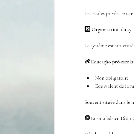
Les écoles privées existe
2️⃣ Organisation du sys
Le système est structuré 
👶 Educação pré-escolar
Non obligatoire 
Équivalent de la m
Souvent située dans le 
🧒 Ensino básico (6 à 1