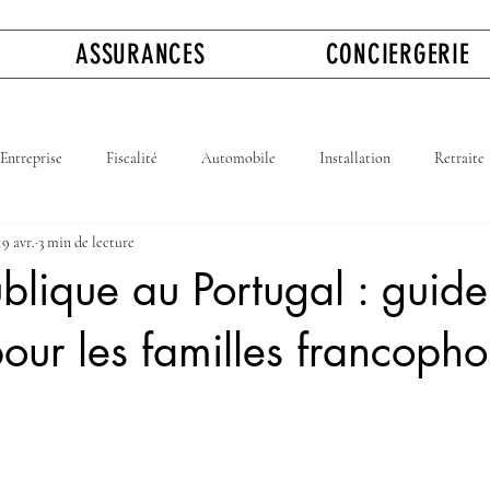
ASSURANCES
CONCIERGERIE
Entreprise
Fiscalité
Automobile
Installation
Retraite
19 avr.
3 min de lecture
ublique au Portugal : guide
our les familles francoph