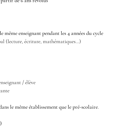
 partir de 6 ans révolus
le même enseignant pendant les 4 années du cycle
l (lecture, écriture, mathématiques…) 
enseignant / élève 
rante 
dans le même établissement que le pré-scolaire
.
)