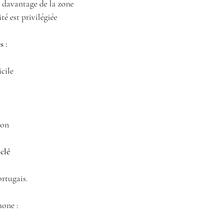
 davantage de la zone 
té est privilégiée 
 :
cile 
ion 
 clé
ortugais.
hone :