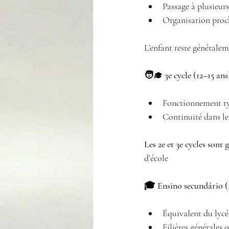
Passage à plusieurs
Organisation proch
L’enfant reste générale
🧑‍🎓 3e cycle (12–15 ans
Fonctionnement ty
Continuité dans l
Les 2e et 3e cycles son
d’école
🎓 Ensino secundário (1
Équivalent du lycé
Filières générales 