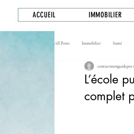
ACCUEIL
IMMOBILIER
All Posts
Immobilier
Santé
contactmonguidepor
Assurance personnelle
L’école p
complet p