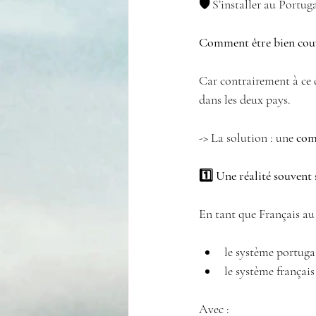
🛡️ 
S’installer au Portug
Comment être bien couve
Car contrairement à ce 
dans les deux pays.
-> La solution : une 
com
1️⃣ Une réalité souvent
En tant que Français au 
le système portuga
le système français
Avec :