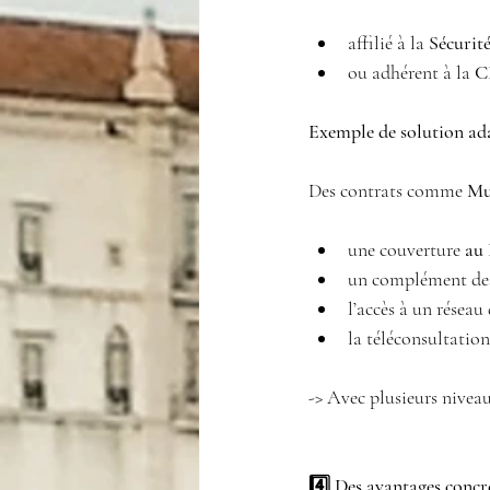
affilié à la 
Sécurité
ou adhérent à la 
C
Exemple de solution ad
Des contrats comme 
Mu
une couverture 
au 
un complément des
l’accès à un réseau
la téléconsultation
-> Avec plusieurs niveau
4️⃣ Des avantages concr