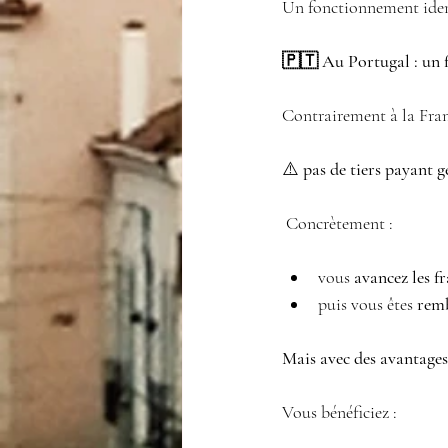
Un fonctionnement iden
🇵🇹 Au Portugal : un 
Contrairement à la Fran
⚠️ 
pas de tiers payant g
 Concrètement :
vous 
avancez les f
puis vous êtes 
remb
Mais avec des avantage
Vous bénéficiez :