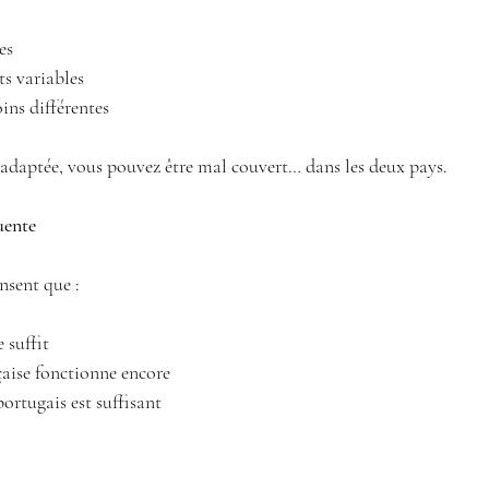
es 
s variables 
ins différentes 
n adaptée, vous pouvez être mal couvert… dans les deux pays.
uente
nsent que :
 suffit 
çaise fonctionne encore 
ortugais est suffisant 