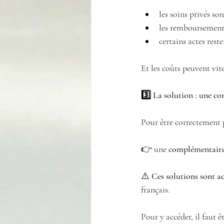
les soins privés son
les remboursements
certains actes rest
Et les coûts peuvent vit
3️⃣ La solution : une c
Pour être correctement pr
👉 une 
complémentaire 
⚠️ 
Ces solutions sont a
français.
Pour y accéder, il faut êt