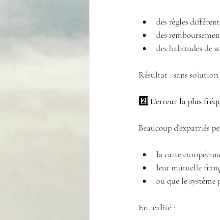
des règles différent
des remboursement
des habitudes de so
Résultat : sans solutio
2️⃣ L’erreur la plus fréq
Beaucoup d’expatriés pe
la carte européenne
leur mutuelle fran
ou que le système p
En réalité :