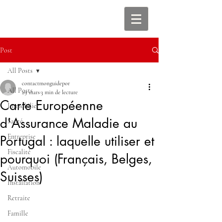
Post
All Posts
contactmonguidepor
All Posts
29 mars
3 min de lecture
Carte Européenne
Immobilier
d'Assurance Maladie au
Santé
Entreprise
Portugal : laquelle utiliser et
Fiscalité
pourquoi (Français, Belges,
Automobile
Suisses)
Installation
Retraite
Famille