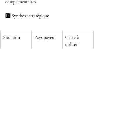
complémentaires.
8️⃣ Synthèse stratégique
Situation
Pays payeur
Carte à 
utiliser
Touriste
Pays d’origine
CEAM 
d’origine
Actif au 
Portugal
CEAM 
Portugal
portugaise
Retraité avec 
France / 
CEAM 
S1
Belgique
d’origine