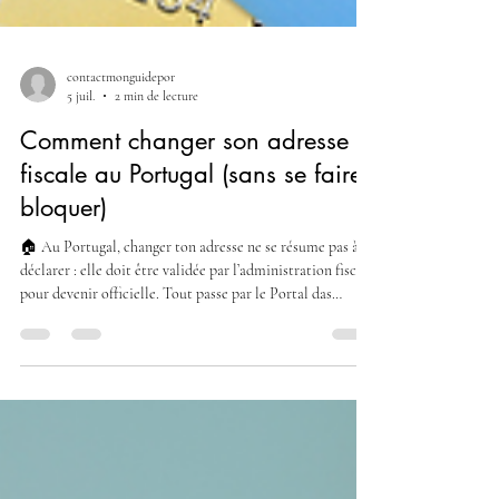
contactmonguidepor
5 juil.
2 min de lecture
Comment changer son adresse
fiscale au Portugal (sans se faire
bloquer)
🏠 Au Portugal, changer ton adresse ne se résume pas à la
déclarer : elle doit être validée par l’administration fiscale
pour devenir officielle. Tout passe par le Portal das
Finanças 1️⃣ Faire la modification en ligne Dans ton
espace : Va dans “Dados Cadastrais” Clique sur “Alterar
Morada” Renseigne ta nouvelle adresse complète ⚠️ Sois
extrêmement précis : Code postal exact (format
portugais) Numéro + étage + fraction (ex : 2º Esq, Fração
B…) -> Une erreur ici = courrie